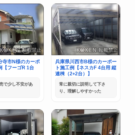
分寺市N様のカーポ
兵庫県川西市B様のカーポー
【フーゴR 1台
ト施工例【ネスカF 4台用 縦
連棟（2+2台）】
売で少し不安があ
常に親切に説明して下さ
り、理解しやすかった