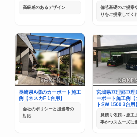
高級感のあるデザイン
偏芯基礎のご提案
りをご提案してく
長崎県A様のカーポート施工
宮城県亘理郡亘理
例【ネスカF 1台用】
ーポート施工例【
トSW 1500 3台用
会社のポリシーと担当者の
見積り依頼～施工
対応
寧かつスムーズに