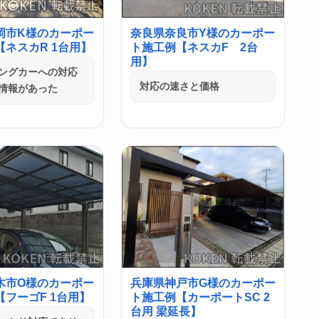
岡市K様のカーポー
奈良県奈良市Y様のカーポー
ネスカR 1台用】
ト施工例【ネスカF 2台
用】
ングカーへの対応
対応の速さと価格
情報があった
木市O様のカーポー
兵庫県神戸市G様のカーポー
フーゴF 1台用】
ト施工例【カーポートSC 2
台用 梁延長】