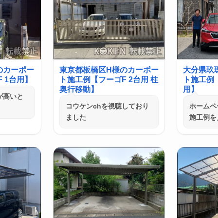
のカーポー
東京都板橋区H様のカーポー
大分県玖
 1台用】
ト施工例【フーゴF 2台用 柱
ト施工例
奥行移動】
用】
が高いと
コウケンchを視聴しており
ホームペ
ました
施工例を