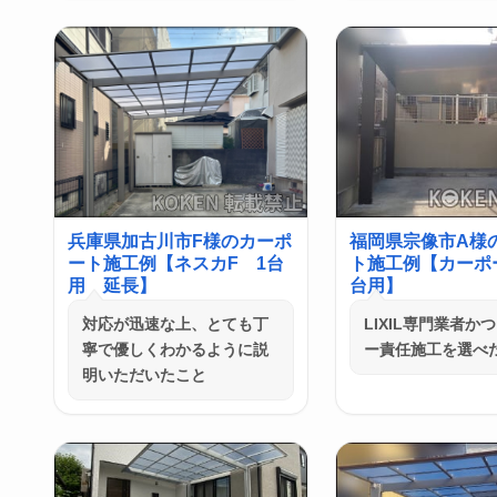
兵庫県加古川市F様のカーポ
福岡県宗像市A様
ート施工例【ネスカF 1台
ト施工例【カーポー
用 延長】
台用】
対応が迅速な上、とても丁
LIXIL専門業者か
寧で優しくわかるように説
ー責任施工を選べ
明いただいたこと