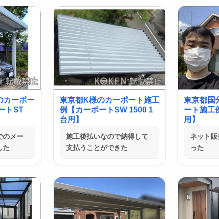
のカーポー
東京都K様のカーポート施工
東京都国
ートST
例【カーポートSW 1500 1
ート施工例
台用】
用】
でのメー
施工後払いなので納得して
ネット販
した
支払うことができた
った