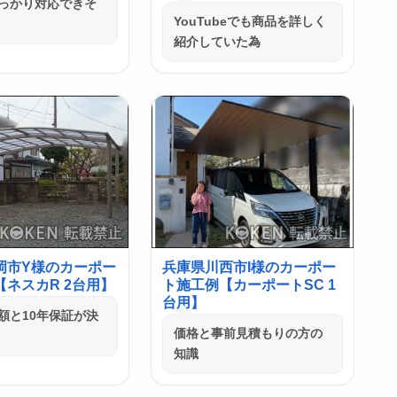
っかり対応できそ
YouTubeでも商品を詳しく
紹介していた為
岡市Y様のカーポー
兵庫県川西市I様のカーポー
ネスカR 2台用】
ト施工例【カーポートSC 1
台用】
額と10年保証が決
価格と事前見積もりの方の
知識