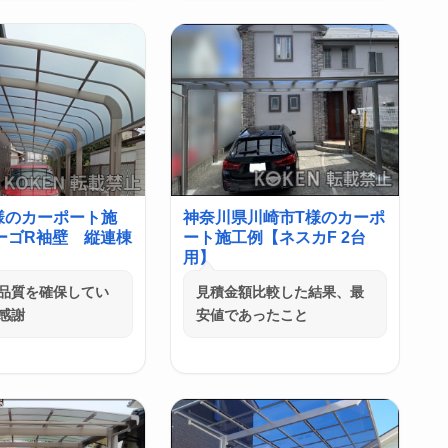
様のカーポート施
神奈川県川崎市T様のカーポ
ーゴR袖壁 縦連棟
ート施工例【ネスカF 2台
用】
品質を確保してい
見積金額比較した結果、最
感謝
安値であったこと