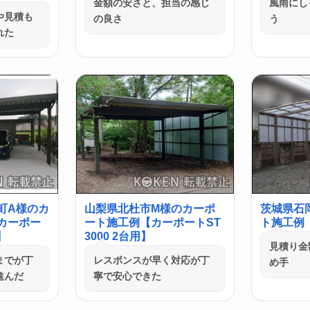
金額の安さと、担当の感じ
風雨にし
や見積も
の良さ
う
れた
町A様のカ
山梨県北杜市M様のカーポ
茨城県石
カーポー
ート施工例【カーポートST
ト施工例【
】
3000 2台用】
見積り金
までが丁
レスポンスが早く対応が丁
め手
進んだ
寧で安心できた