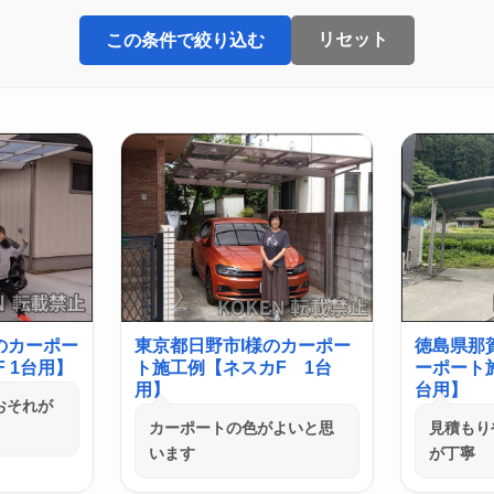
リセット
この条件で絞り込む
のカーポー
東京都日野市I様のカーポー
徳島県那
 1台用】
ト施工例【ネスカF 1台
ーポート施
用】
台用】
おそれが
カーポートの色がよいと思
見積もり
います
が丁寧