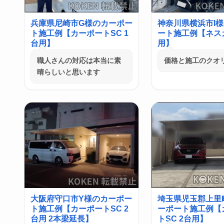
兵庫県尼崎市G様のカーポー
神奈川県横浜市I
ト施工例【カーポートSC 1
ート施工例【ネス
台用】
用】
職人さんの対応は本当に素
価格と施工のクオ
晴らしいと思います
大阪府守口市Y様のカーポー
埼玉県児玉郡上里
ト施工例【カーポートSC 2
ーポート施工例【
台用 2本梁延長】
トSC 2台用】