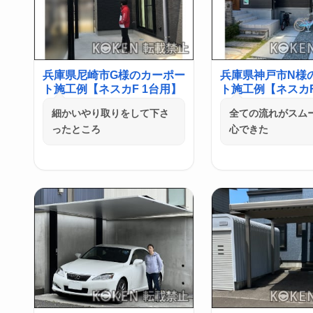
兵庫県尼崎市G様のカーポー
兵庫県神戸市N様
ト施工例【ネスカF 1台用】
ト施工例【ネスカF
細かいやり取りをして下さ
全ての流れがスム
ったところ
心できた