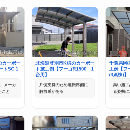
のカーポー
北海道登別市K様のカーポー
千葉県M
トSC 1
ト施工例【フーゴR1500 1
工例【フ
台用】
(3連棟)】
つ、メーカ
片側支持のため運転席側に
高い施工
たこと
解放感がある
る姿勢に