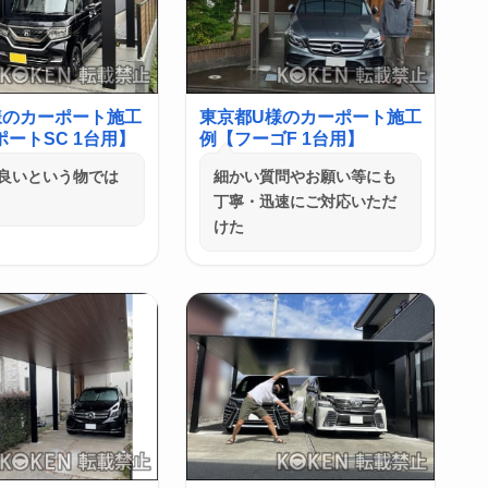
様のカーポート施工
東京都U様のカーポート施工
ートSC 1台用】
例【フーゴF 1台用】
良いという物では
細かい質問やお願い等にも
丁寧・迅速にご対応いただ
けた