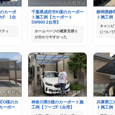
様のカーポ
千葉県成田市K様のカーポー
静岡県静
カF 1台
ト施工例【カーポート
ト施工例【
SW900 2台用】
キャンピ
リティ
ホームページの概算見積り
について
が分かりやすかった
町O様のカ
神奈川県S様のカーポート施
兵庫県三
カーポー
工例【フーゴF 1台用】
ト施工例【