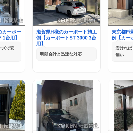
のカーポー
滋賀県H様のカーポート施工
東京都F
 1台用】
例【カーポートST 3000 3台
例【カーポ
用】
ーズで安
安ければ
明朗会計と迅速な対応
無い