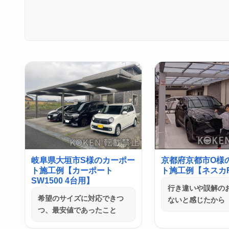
岐阜県大垣市S様のカーポー
京都府京都市O様
ト施工例【カーポート
ト施工例【ネスカF
SW1500 4台用】
行き違いや誤解の
希望のサイズに対応できつ
ないと感じたから
つ、最安値であったこと