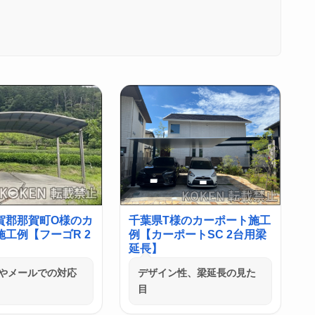
賀郡那賀町O様のカ
千葉県T様のカーポート施工
工例【フーゴR 2
例【カーポートSC 2台用梁
延長】
やメールでの対応
デザイン性、梁延長の見た
目