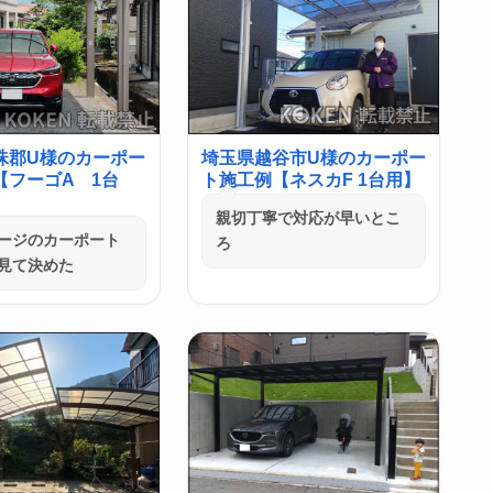
珠郡U様のカーポー
埼玉県越谷市U様のカーポー
【フーゴA 1台
ト施工例【ネスカF 1台用】
親切丁寧で対応が早いとこ
ージのカーポート
ろ
見て決めた