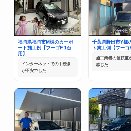
福岡県福岡市M様のカーポ
千葉県野田市Y様
ート施工例【フーゴF 1台
ト施工例【フーゴF
用】
施工業者の信頼度
インターネットでの手続き
感じた
が不安でした