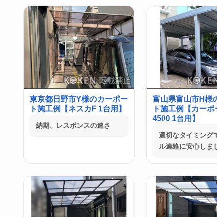
東京都日野市Y様のカーポー
富山県富山市H様
ト施工例【ネスカF 1台用】
ト施工例【カーポ
4500 1台用】
納期、レスポンスの速さ
適切なタイミング
ル連絡に安心しま