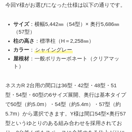
今回Y様がお選びになった仕様は以下の通りです。
サイズ
：横幅5,442㎜（54型）× 奥行5,686㎜
（57型）
柱の高さ
：標準柱（H＝2,258㎜）
カラー
：
シャイングレー
屋根材
：一般ポリカーボネート（クリアマッ
ト）
ネスカR 2台用の間口は36型・42型・48型・51
型・54型・60型の6サイズ展開、奥行は基本タイプ
で50型（約5.0m）・54型（約5.4m）・57型（約
5.7m）から選択できます。Y様は間口54型×奥行57
型というゆとりのある組み合わせを採用されてお