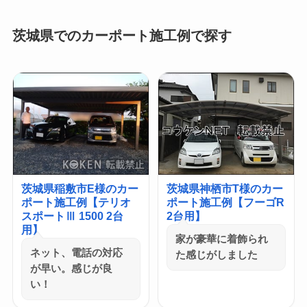
茨城県でのカーポート施工例で探す
茨城県稲敷市E様のカー
茨城県神栖市T様のカー
ポート施工例【テリオ
ポート施工例【フーゴR
スポートⅢ 1500 2台
2台用】
用】
家が豪華に着飾られ
ネット、電話の対応
た感じがしました
が早い。感じが良
い！