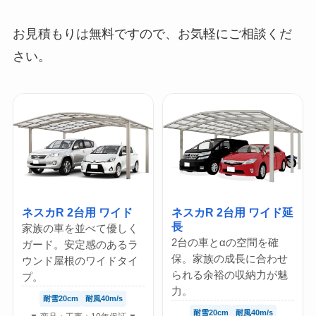
お見積もりは無料ですので、お気軽にご相談くだ
さい。
ネスカR 2台用 ワイド
ネスカR 2台用 ワイド延
長
家族の車を並べて優しく
2台の車とαの空間を確
ガード。安定感のあるラ
保。家族の成長に合わせ
ウンド屋根のワイドタイ
られる余裕の収納力が魅
プ。
力。
耐雪20cm
耐風40m/s
耐雪20cm
耐風40m/s