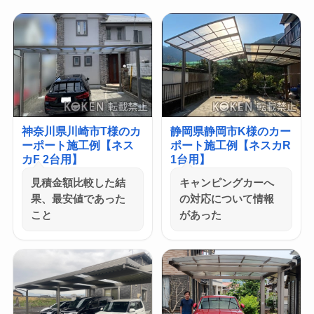
神奈川県川崎市T様のカ
静岡県静岡市K様のカー
ーポート施工例【ネス
ポート施工例【ネスカR
カF 2台用】
1台用】
見積金額比較した結
キャンピングカーへ
果、最安値であった
の対応について情報
こと
があった