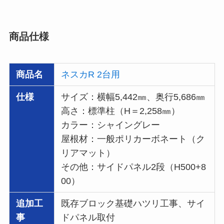
商品仕様
商品名
ネスカR 2台用
仕様
サイズ：横幅5,442㎜、奥行5,686㎜
高さ：標準柱（H＝2,258㎜）
カラー：シャイングレー
屋根材：一般ポリカーボネート（ク
リアマット）
その他：サイドパネル2段（H500+8
00）
追加工
既存ブロック基礎ハツリ工事、サイ
事
ドパネル取付