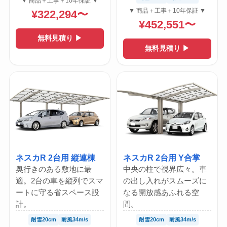
▼ 商品＋工事＋10年保証 ▼
▼ 商品＋工事＋10年保証 ▼
¥322,294〜
¥452,551〜
無料見積り ▶
無料見積り ▶
ネスカR 2台用 縦連棟
ネスカR 2台用 Y合掌
奥行きのある敷地に最
中央の柱で視界広々。車
適。2台の車を縦列でスマ
の出し入れがスムーズに
ートに守る省スペース設
なる開放感あふれる空
計。
間。
耐雪20cm
耐風34m/s
耐雪20cm
耐風34m/s