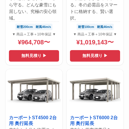
ら守る。どんな豪雪にも
る。冬の必需品をスマー
屈しない、究極の安心領
トに格納する、賢い選
域。
択。
耐雪200cm
耐風46m/s
耐雪100cm
耐風46m/s
▼ 商品＋工事＋10年保証 ▼
▼ 商品＋工事＋10年保証 ▼
¥964,708〜
¥1,019,143〜
無料見積り ▶
無料見積り ▶
カーポートST4500 2台
カーポートST6000 2台
用 奥行延長
用 奥行延長