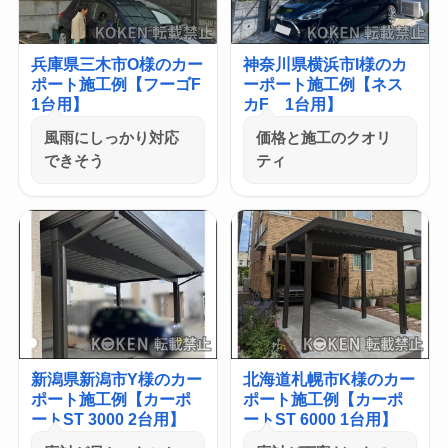
兵庫県三木市O様のカー
神奈川県横浜市I様のカ
ポート施工例【フーゴF
ーポート施工例【ネス
1台用】
カF 1台用】
風雨にしっかり対応
価格と施工のクオリ
できそう
ティ
新潟県新潟市Y様のカー
北海道札幌市K様のカー
ポート施工例【カーポ
ポート施工例【カーポ
ートST 3000 2台用】
ートST 6000 1台用】