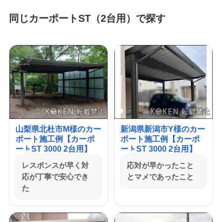
同じカーポートST（2台用）で探す
山梨県北杜市M様のカー
新潟県新潟市Y様のカー
ポート施工例【カーポ
ポート施工例【カーポ
ートST 3000 2台用】
ートST 3000 2台用】
レスポンスが早く対
応対が早かったこと
応が丁寧で安心でき
とマメであったこと
た