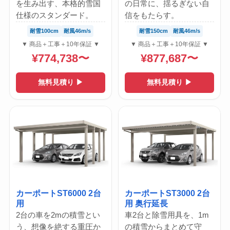
を生み出す、本格的雪国
の日常に、揺るぎない自
仕様のスタンダード。
信をもたらす。
耐雪100cm
耐風46m/s
耐雪150cm
耐風46m/s
▼ 商品＋工事＋10年保証 ▼
▼ 商品＋工事＋10年保証 ▼
¥774,738〜
¥877,687〜
無料見積り ▶
無料見積り ▶
カーポートST6000 2台
カーポートST3000 2台
用
用 奥行延長
2台の車を2mの積雪とい
車2台と除雪用具を、1m
う、想像を絶する重圧か
の積雪からまとめて守