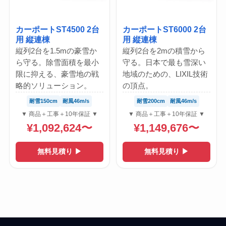
カーポートST4500 2台
カーポートST6000 2台
用 縦連棟
用 縦連棟
縦列2台を1.5mの豪雪か
縦列2台を2mの積雪から
ら守る。除雪面積を最小
守る。日本で最も雪深い
限に抑える、豪雪地の戦
地域のための、LIXIL技術
略的ソリューション。
の頂点。
耐雪150cm
耐風46m/s
耐雪200cm
耐風46m/s
▼ 商品＋工事＋10年保証 ▼
▼ 商品＋工事＋10年保証 ▼
¥1,092,624〜
¥1,149,676〜
無料見積り ▶
無料見積り ▶