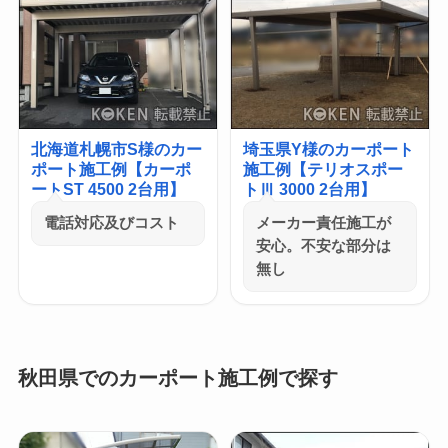
北海道札幌市S様のカー
埼玉県Y様のカーポート
ポート施工例【カーポ
施工例【テリオスポー
ートST 4500 2台用】
トⅢ 3000 2台用】
電話対応及びコスト
メーカー責任施工が
安心。不安な部分は
無し
秋田県でのカーポート施工例で探す