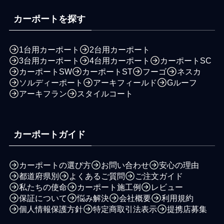
カーポートを探す
1台用カーポート
2台用カーポート
3台用カーポート
4台用カーポート
カーポートSC
カーポートSW
カーポートST
フーゴ
ネスカ
ソルディーポート
アーキフィールド
Gルーフ
アーキフラン
スタイルコート
カーポートガイド
カーポートの選び方
お問い合わせ
安心の理由
都道府県別
よくあるご質問
ご注文ガイド
私たちの使命
カーポート施工例
レビュー
保証について
悩み解決
会社概要
利用規約
個人情報保護方針
特定商取引法表示
提携店募集