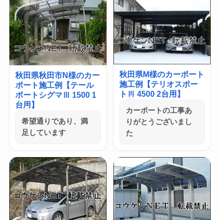
秋田県M様のカーポート
秋田県秋田市N様のカー
施工例【テリオスポー
ポート施工例【テール
トⅢ 4500 2台用】
ポートシグマⅢ 1500 1
台用】
カーポートの工事あ
希望通りであり、満
りがとうございまし
足しています
た