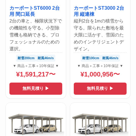
カーポートST6000 2台
カーポートST3000 2台
用 間口延長
用 縦連棟
2台の車と、極限状況下で
縦列2台を1mの積雪から
の機能性を守る。小型除
守る。限られた敷地を最
雪機も格納できる、プロ
大限に活かす、雪国のた
フェッショナルのための
めのインテリジェントデ
選択。
ザイン。
耐雪200cm
耐風46m/s
耐雪100cm
耐風46m/s
▼ 商品＋工事＋10年保証 ▼
▼ 商品＋工事＋10年保証 ▼
¥1,591,217〜
¥1,000,956〜
無料見積り ▶
無料見積り ▶