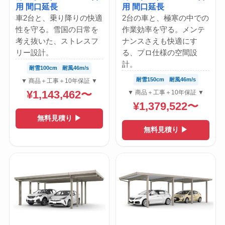
用 間口延長
用 間口延長
車2台と、乗り降りの快適
2台の車と、極寒の中での
性を守る。雪国の日常を
作業効率を守る。メンテ
考え抜いた、ストレスフ
ナンスさえも快適にす
リー設計。
る、プロ仕様の空間設
計。
耐雪100cm
耐風46m/s
耐雪150cm
耐風46m/s
▼ 商品＋工事＋10年保証 ▼
¥1,143,462〜
▼ 商品＋工事＋10年保証 ▼
¥1,379,522〜
無料見積り ▶
無料見積り ▶