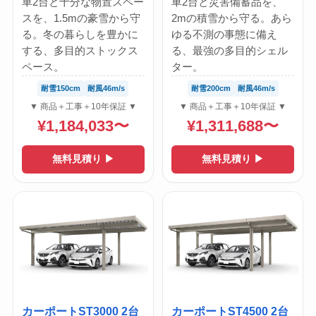
車2台と十分な物置スペー
車2台と災害備蓄品を、
スを、1.5mの豪雪から守
2mの積雪から守る。あら
る。冬の暮らしを豊かに
ゆる不測の事態に備え
する、多目的ストックス
る、最強の多目的シェル
ペース。
ター。
耐雪150cm
耐風46m/s
耐雪200cm
耐風46m/s
▼ 商品＋工事＋10年保証 ▼
▼ 商品＋工事＋10年保証 ▼
¥1,184,033〜
¥1,311,688〜
無料見積り ▶
無料見積り ▶
カーポートST3000 2台
カーポートST4500 2台