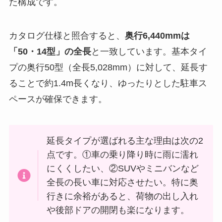
た構成です。
カタログ仕様と照合すると、
奥行6,440mmは
「50・14型」の全長
と一致しています。基本タイ
プの奥行50型（全長5,028mm）に対して、延長す
ることで約1.4m長くなり、ゆったりとした駐車ス
ペースが確保できます。
延長タイプが選ばれる主な理由は次の2
点です。①車の乗り降り時に雨に濡れ
にくくしたい、②SUVやミニバンなど
全長の長い車に対応させたい。特に奥
行きに余裕があると、荷物の出し入れ
や後部ドアの開閉も楽になります。