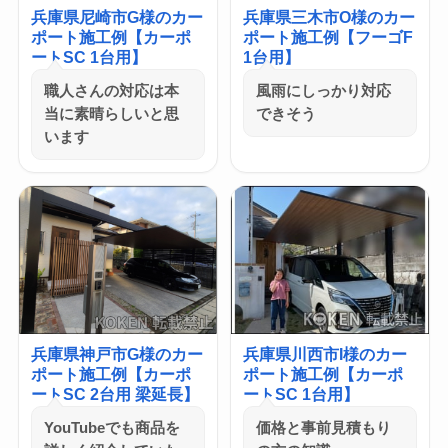
兵庫県尼崎市G様のカー
兵庫県三木市O様のカー
ポート施工例【カーポ
ポート施工例【フーゴF
ートSC 1台用】
1台用】
職人さんの対応は本
風雨にしっかり対応
当に素晴らしいと思
できそう
います
兵庫県神戸市G様のカー
兵庫県川西市I様のカー
ポート施工例【カーポ
ポート施工例【カーポ
ートSC 2台用 梁延長】
ートSC 1台用】
YouTubeでも商品を
価格と事前見積もり