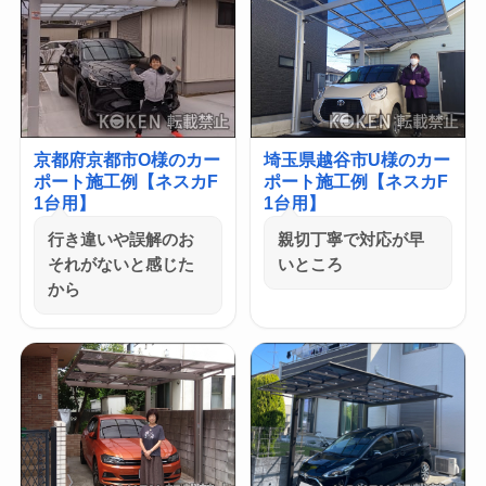
京都府京都市O様のカー
埼玉県越谷市U様のカー
ポート施工例【ネスカF
ポート施工例【ネスカF
1台用】
1台用】
行き違いや誤解のお
親切丁寧で対応が早
それがないと感じた
いところ
から