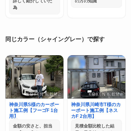
詳しく紹介していた
の方の知識
為
同じカラー（シャイングレー）で探す
神奈川県S様のカーポー
神奈川県川崎市T様のカ
ト施工例【フーゴF 1台
ーポート施工例【ネス
用】
カF 2台用】
金額の安さと、担当
見積金額比較した結