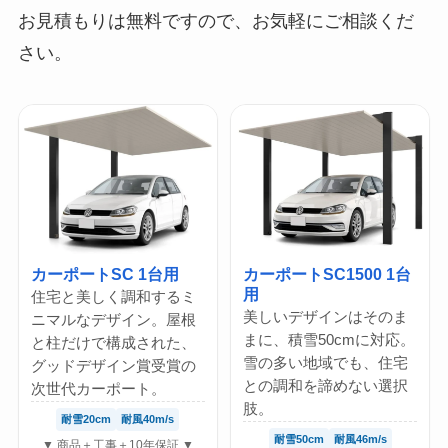
お見積もりは無料ですので、お気軽にご相談くだ
さい。
カーポートSC 1台用
カーポートSC1500 1台
用
住宅と美しく調和するミ
美しいデザインはそのま
ニマルなデザイン。屋根
まに、積雪50cmに対応。
と柱だけで構成された、
雪の多い地域でも、住宅
グッドデザイン賞受賞の
との調和を諦めない選択
次世代カーポート。
肢。
耐雪20cm
耐風40m/s
耐雪50cm
耐風46m/s
▼ 商品＋工事＋10年保証 ▼