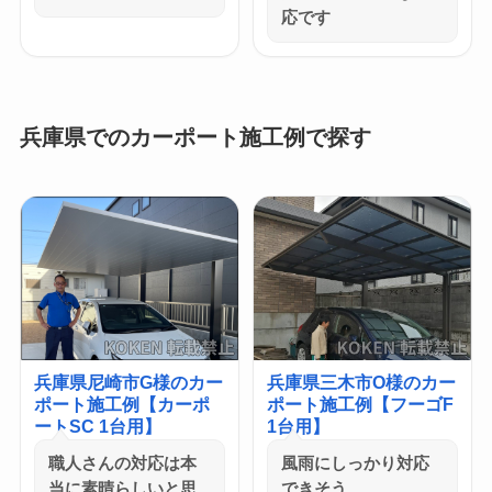
応です
兵庫県でのカーポート施工例で探す
兵庫県尼崎市G様のカー
兵庫県三木市O様のカー
ポート施工例【カーポ
ポート施工例【フーゴF
ートSC 1台用】
1台用】
職人さんの対応は本
風雨にしっかり対応
当に素晴らしいと思
できそう