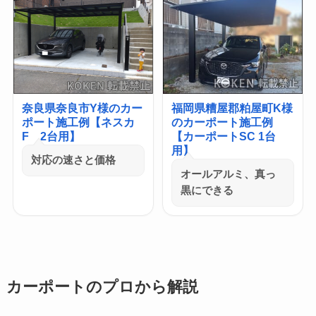
奈良県奈良市Y様のカー
福岡県糟屋郡粕屋町K様
ポート施工例【ネスカ
のカーポート施工例
F 2台用】
【カーポートSC 1台
用】
対応の速さと価格
オールアルミ、真っ
黒にできる
カーポートのプロから解説