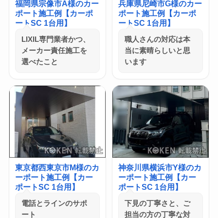
福岡県宗像市A様のカー
兵庫県尼崎市G様のカー
ポート施工例【カーポ
ポート施工例【カーポ
ートSC 1台用】
ートSC 1台用】
LIXIL専門業者かつ、
職人さんの対応は本
メーカー責任施工を
当に素晴らしいと思
選べたこと
います
東京都西東京市M様のカ
神奈川県横浜市Y様のカ
ーポート施工例【カー
ーポート施工例【カー
ポートSC 1台用】
ポートSC 1台用】
電話とラインのサポ
下見の丁寧さと、ご
ート
担当の方の丁寧な対