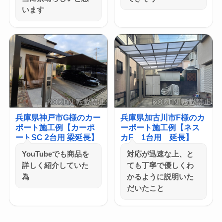
います
兵庫県神戸市G様のカー
兵庫県加古川市F様のカ
ポート施工例【カーポ
ーポート施工例【ネス
ートSC 2台用 梁延長】
カF 1台用 延長】
YouTubeでも商品を
対応が迅速な上、と
詳しく紹介していた
ても丁寧で優しくわ
為
かるように説明いた
だいたこと