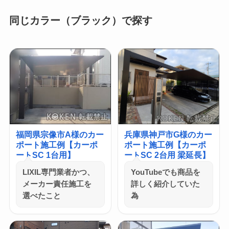
同じカラー（ブラック）で探す
福岡県宗像市A様のカー
兵庫県神戸市G様のカー
ポート施工例【カーポ
ポート施工例【カーポ
ートSC 1台用】
ートSC 2台用 梁延長】
LIXIL専門業者かつ、
YouTubeでも商品を
メーカー責任施工を
詳しく紹介していた
選べたこと
為