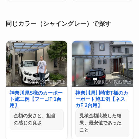
同じカラー（シャイングレー）で探す
神奈川県S様のカーポー
神奈川県川崎市T様のカ
ト施工例【フーゴF 1台
ーポート施工例【ネス
用】
カF 2台用】
金額の安さと、担当
見積金額比較した結
の感じの良さ
果、最安値であった
こと