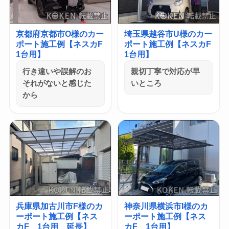
京都府京都市O様のカー
埼玉県越谷市U様のカー
ポート施工例【ネスカF
ポート施工例【ネスカF
1台用】
1台用】
行き違いや誤解のお
親切丁寧で対応が早
それがないと感じた
いところ
から
兵庫県加古川市F様のカ
神奈川県横浜市I様のカ
ーポート施工例【ネス
ーポート施工例【ネス
カF 1台用 延長】
カF 1台用】