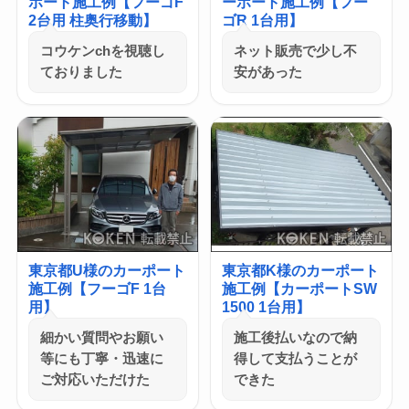
ポート施工例【フーゴF
ーポート施工例【フー
2台用 柱奥行移動】
ゴR 1台用】
コウケンchを視聴し
ネット販売で少し不
ておりました
安があった
東京都U様のカーポート
東京都K様のカーポート
施工例【フーゴF 1台
施工例【カーポートSW
用】
1500 1台用】
細かい質問やお願い
施工後払いなので納
等にも丁寧・迅速に
得して支払うことが
ご対応いただけた
できた