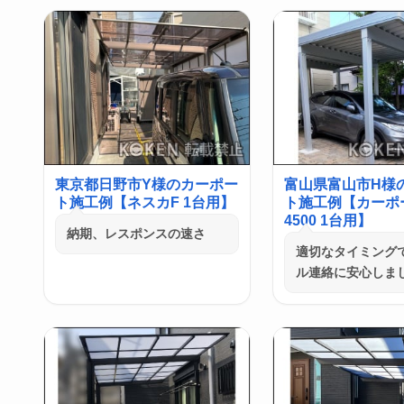
東京都日野市Y様のカーポー
富山県富山市H様
ト施工例【ネスカF 1台用】
ト施工例【カーポ
4500 1台用】
納期、レスポンスの速さ
適切なタイミング
ル連絡に安心しま