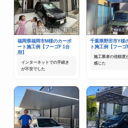
福岡県福岡市M様のカーポ
千葉県野田市Y様
ート施工例【フーゴF 1台
ト施工例【フーゴF
用】
施工業者の信頼度
インターネットでの手続き
感じた
が不安でした