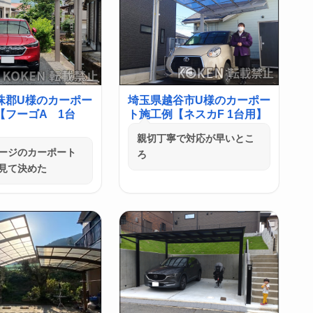
珠郡U様のカーポー
埼玉県越谷市U様のカーポー
【フーゴA 1台
ト施工例【ネスカF 1台用】
親切丁寧で対応が早いとこ
ージのカーポート
ろ
見て決めた