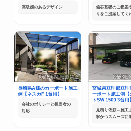
高級感のあるデザイン
偏芯基礎のご提案
りをご提案してく
長崎県A様のカーポート施工
宮城県亘理郡亘理
例【ネスカF 1台用】
ーポート施工例【
トSW 1500 3台用
会社のポリシーと担当者の
見積り依頼～施工
対応
寧かつスムーズに