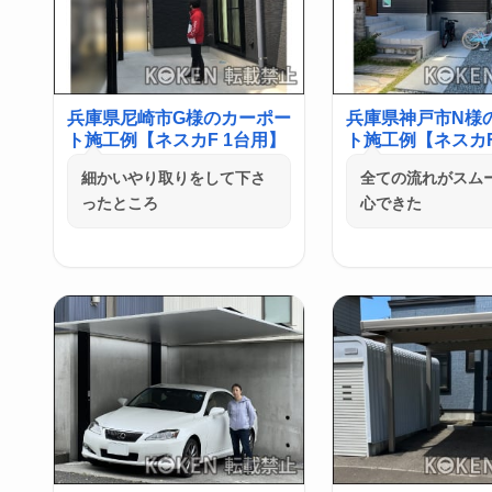
兵庫県尼崎市G様のカーポー
兵庫県神戸市N様
ト施工例【ネスカF 1台用】
ト施工例【ネスカF
細かいやり取りをして下さ
全ての流れがスム
ったところ
心できた