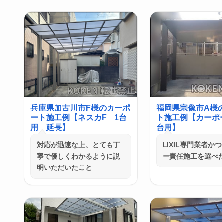
兵庫県加古川市F様のカーポ
福岡県宗像市A様
ート施工例【ネスカF 1台
ト施工例【カーポー
用 延長】
台用】
対応が迅速な上、とても丁
LIXIL専門業者か
寧で優しくわかるように説
ー責任施工を選べ
明いただいたこと