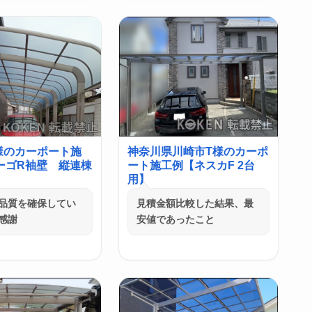
様のカーポート施
神奈川県川崎市T様のカーポ
ーゴR袖壁 縦連棟
ート施工例【ネスカF 2台
用】
品質を確保してい
見積金額比較した結果、最
感謝
安値であったこと