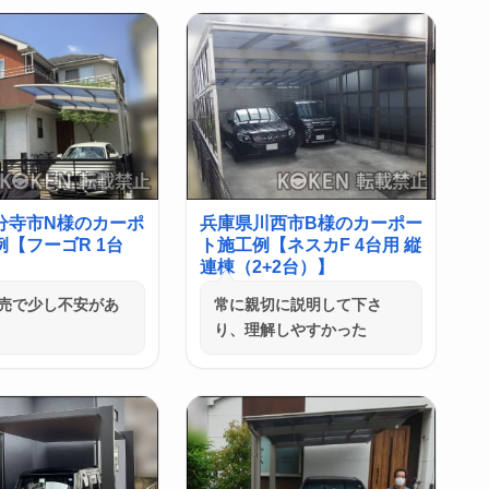
分寺市N様のカーポ
兵庫県川西市B様のカーポー
【フーゴR 1台
ト施工例【ネスカF 4台用 縦
連棟（2+2台）】
売で少し不安があ
常に親切に説明して下さ
り、理解しやすかった