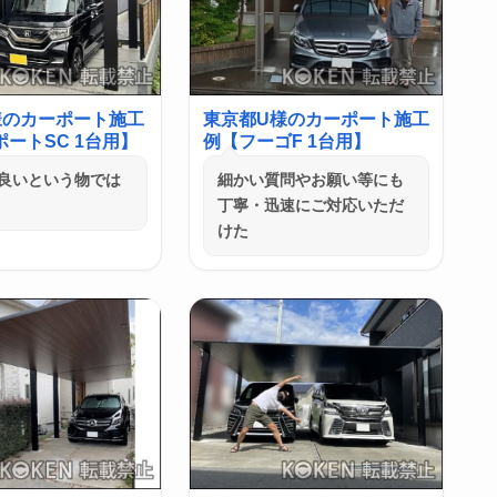
様のカーポート施工
東京都U様のカーポート施工
ートSC 1台用】
例【フーゴF 1台用】
良いという物では
細かい質問やお願い等にも
丁寧・迅速にご対応いただ
けた