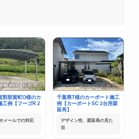
賀郡那賀町O様のカ
千葉県T様のカーポート施工
工例【フーゴR 2
例【カーポートSC 2台用梁
延長】
やメールでの対応
デザイン性、梁延長の見た
目