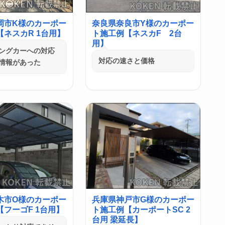
岡市K様のカーポー
奈良県奈良市Y様のカーポー
ネスカR 1台用】
ト施工例【ネスカF 2台
用】
ングカーへの対応
対応の速さと価格
情報があった
木市O様のカーポー
兵庫県神戸市G様のカーポー
フーゴF 1台用】
ト施工例【カーポートSC 2
台用 梁延長】