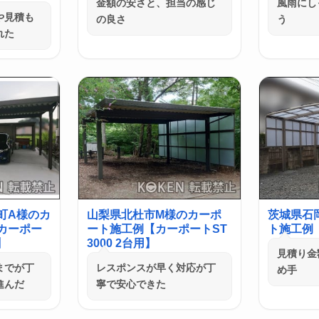
金額の安さと、担当の感じ
風雨にし
や見積も
の良さ
う
れた
町A様のカ
山梨県北杜市M様のカーポ
茨城県石
カーポー
ート施工例【カーポートST
ト施工例【
】
3000 2台用】
見積り金
までが丁
レスポンスが早く対応が丁
め手
進んだ
寧で安心できた