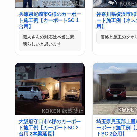
兵庫県尼崎市G様のカーポー
神奈川県横浜市I
ト施工例【カーポートSC 1
ート施工例【ネス
台用】
用】
職人さんの対応は本当に素
価格と施工のクオ
晴らしいと思います
大阪府守口市Y様のカーポー
埼玉県児玉郡上里
ト施工例【カーポートSC 2
ーポート施工例【
台用 2本梁延長】
トSC 2台用】