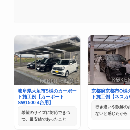
岐阜県大垣市S様のカーポー
京都府京都市O様
ト施工例【カーポート
ト施工例【ネスカF
SW1500 4台用】
行き違いや誤解の
希望のサイズに対応できつ
ないと感じたから
つ、最安値であったこと