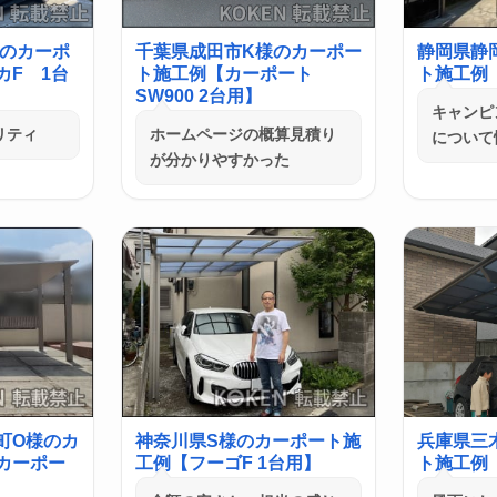
様のカーポ
千葉県成田市K様のカーポー
静岡県静
カF 1台
ト施工例【カーポート
ト施工例【
SW900 2台用】
キャンピ
リティ
ホームページの概算見積り
について
が分かりやすかった
町O様のカ
神奈川県S様のカーポート施
兵庫県三
カーポー
工例【フーゴF 1台用】
ト施工例【