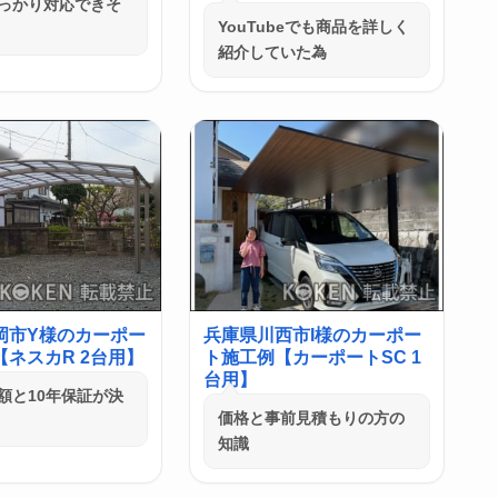
っかり対応できそ
YouTubeでも商品を詳しく
紹介していた為
岡市Y様のカーポー
兵庫県川西市I様のカーポー
ネスカR 2台用】
ト施工例【カーポートSC 1
台用】
額と10年保証が決
価格と事前見積もりの方の
知識