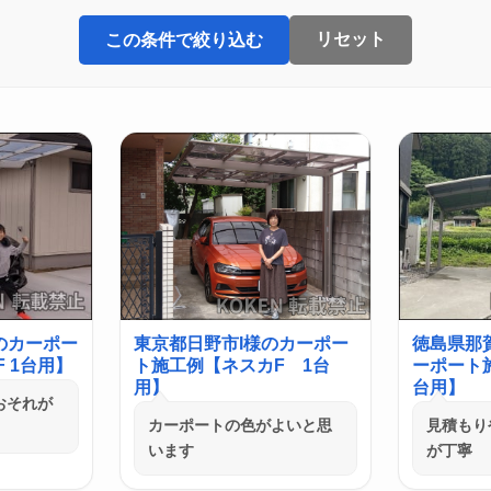
リセット
この条件で絞り込む
のカーポー
東京都日野市I様のカーポー
徳島県那
 1台用】
ト施工例【ネスカF 1台
ーポート施
用】
台用】
おそれが
カーポートの色がよいと思
見積もり
います
が丁寧