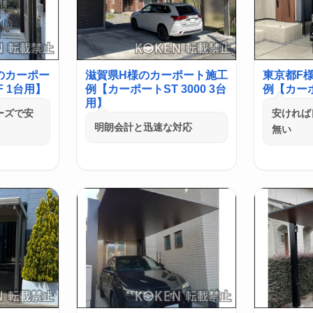
のカーポー
滋賀県H様のカーポート施工
東京都F
 1台用】
例【カーポートST 3000 3台
例【カーポ
用】
ーズで安
安ければ
明朗会計と迅速な対応
無い