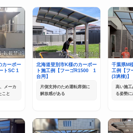
のカーポー
北海道登別市K様のカーポー
千葉県M
トSC 1
ト施工例【フーゴR1500 1
工例【フ
台用】
(3連棟)】
つ、メーカ
片側支持のため運転席側に
高い施工
たこと
解放感がある
る姿勢に