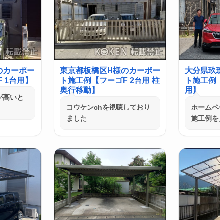
のカーポー
東京都板橋区H様のカーポー
大分県玖
 1台用】
ト施工例【フーゴF 2台用 柱
ト施工例
奥行移動】
用】
が高いと
コウケンchを視聴しており
ホームペ
ました
施工例を