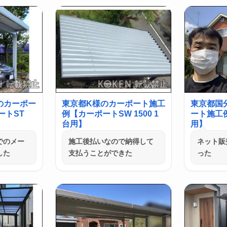
のカーポー
東京都K様のカーポート施工
東京都国
ートST
例【カーポートSW 1500 1
ート施工例
台用】
用】
でのメー
施工後払いなので納得して
ネット販
した
支払うことができた
った