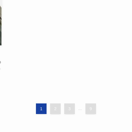
の
現
1
2
3
...
9