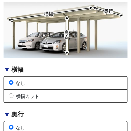
横幅
なし
横幅カット
奥行
なし