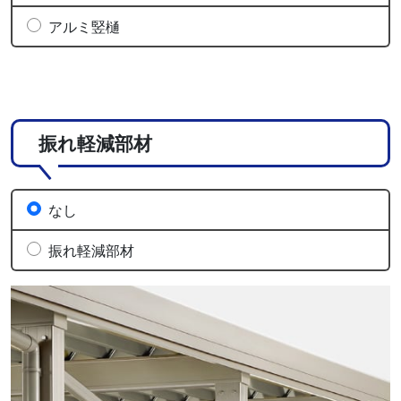
アルミ竪樋
振れ軽減部材
なし
振れ軽減部材