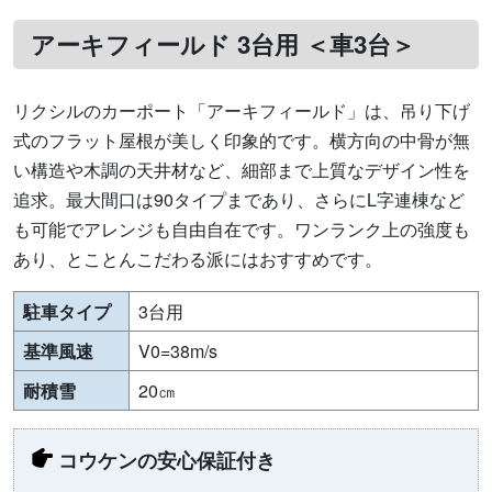
アーキフィールド 3台用 ＜車3台＞
リクシルのカーポート「アーキフィールド」は、吊り下げ
式のフラット屋根が美しく印象的です。横方向の中骨が無
い構造や木調の天井材など、細部まで上質なデザイン性を
追求。最大間口は90タイプまであり、さらにL字連棟など
も可能でアレンジも自由自在です。ワンランク上の強度も
あり、とことんこだわる派にはおすすめです。
駐車タイプ
3台用
基準風速
V0=38m/s
耐積雪
20㎝
コウケンの安心保証付き