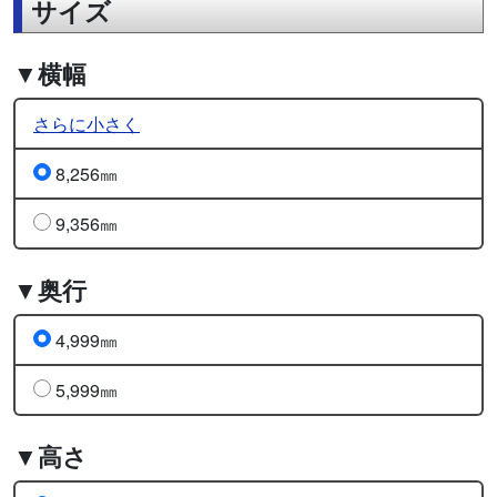
サイズ
▼横幅
さらに小さく
8,256㎜
9,356㎜
▼奥行
4,999㎜
5,999㎜
▼高さ