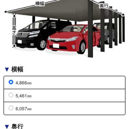
横幅
4,866㎜
5,461㎜
6,057㎜
奥行