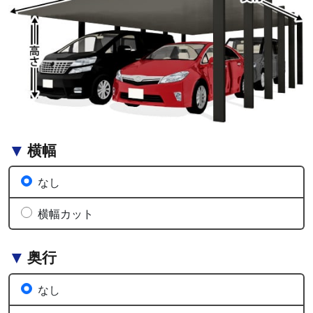
横幅
なし
横幅カット
奥行
なし