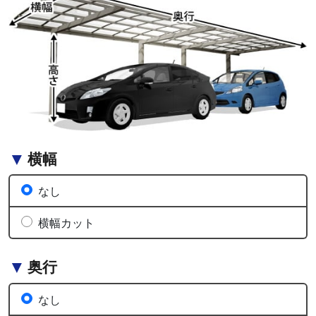
横幅
なし
横幅カット
奥行
なし