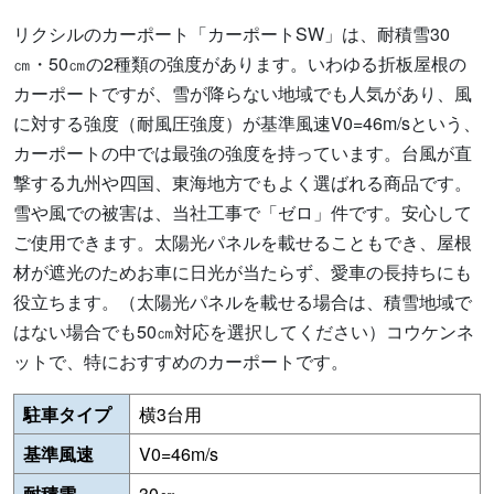
リクシルのカーポート「カーポートSW」は、耐積雪30
㎝・50㎝の2種類の強度があります。いわゆる折板屋根の
カーポートですが、雪が降らない地域でも人気があり、風
に対する強度（耐風圧強度）が基準風速V0=46m/sという、
カーポートの中では最強の強度を持っています。台風が直
撃する九州や四国、東海地方でもよく選ばれる商品です。
雪や風での被害は、当社工事で「ゼロ」件です。安心して
ご使用できます。太陽光パネルを載せることもでき、屋根
材が遮光のためお車に日光が当たらず、愛車の長持ちにも
役立ちます。（太陽光パネルを載せる場合は、積雪地域で
はない場合でも50㎝対応を選択してください）コウケンネ
ットで、特におすすめのカーポートです。
駐車タイプ
横3台用
基準風速
V0=46m/s
耐積雪
30㎝