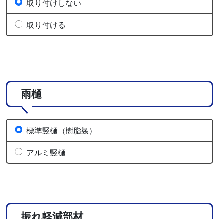
取り付けしない
取り付ける
雨樋
標準竪樋（樹脂製）
アルミ竪樋
振れ軽減部材