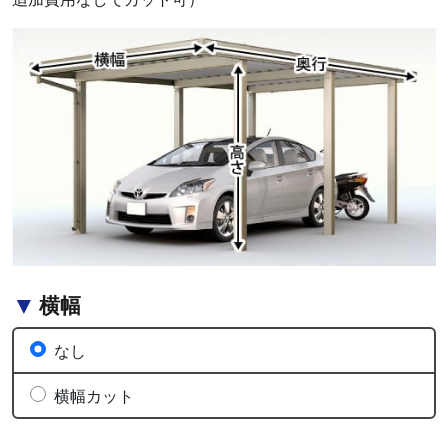
横幅
なし
横幅カット