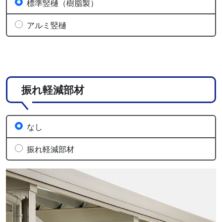
標準竪樋（樹脂製）
アルミ竪樋
振れ軽減部材
なし
振れ軽減部材