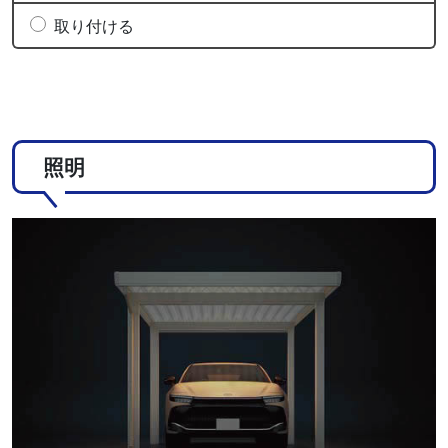
取り付ける
照明