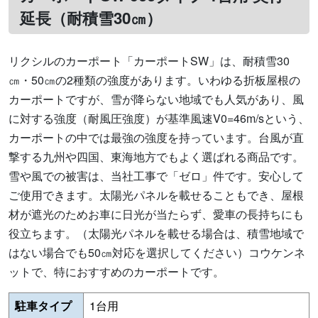
延長（耐積雪30㎝）
リクシルのカーポート「カーポートSW」は、耐積雪30
㎝・50㎝の2種類の強度があります。いわゆる折板屋根の
カーポートですが、雪が降らない地域でも人気があり、風
に対する強度（耐風圧強度）が基準風速V0=46m/sという、
カーポートの中では最強の強度を持っています。台風が直
撃する九州や四国、東海地方でもよく選ばれる商品です。
雪や風での被害は、当社工事で「ゼロ」件です。安心して
ご使用できます。太陽光パネルを載せることもでき、屋根
材が遮光のためお車に日光が当たらず、愛車の長持ちにも
役立ちます。（太陽光パネルを載せる場合は、積雪地域で
はない場合でも50㎝対応を選択してください）コウケンネ
ットで、特におすすめのカーポートです。
駐車タイプ
1台用