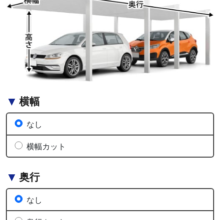
横幅
なし
横幅カット
奥行
なし