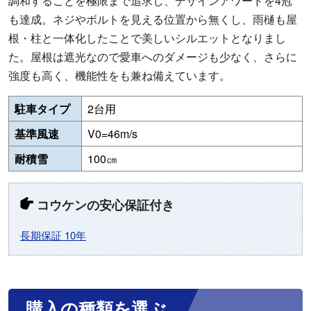
調和することを極限まで追求し、デザインアワードを4冠
も達成。ネジやボルトを見える位置から無くし、雨樋も屋
根・柱と一体化したことで美しいシルエットとなりまし
た。屋根は遮光なので愛車へのダメージも少なく、さらに
強度も高く、機能性をも兼ね備えています。
駐車タイプ
2台用
基準風速
V0=46m/s
耐積雪
100㎝
コウケンの安心保証付き
長期保証 10年
購入の種類を選ぶ