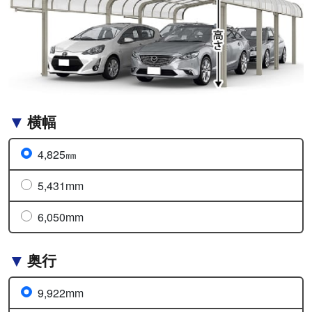
横幅
4,825㎜
5,431mm
6,050mm
奥行
9,922mm