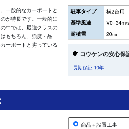
は、一般的なカーポートと
駐車タイプ
横2台用
たのが特長です。一般的に
基準風速
V0=34m/
トの中では、最強クラスの
耐積雪
20㎝
さはもちろん、強度・品
のカーポートと劣っている
コウケンの安心保
長期保証 10年
ぶ
商品＋設置工事