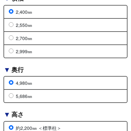
2,400㎜
2,550㎜
2,700㎜
2,999㎜
奥行
4,980㎜
5,686㎜
高さ
約2,200㎜ ＜標準柱＞