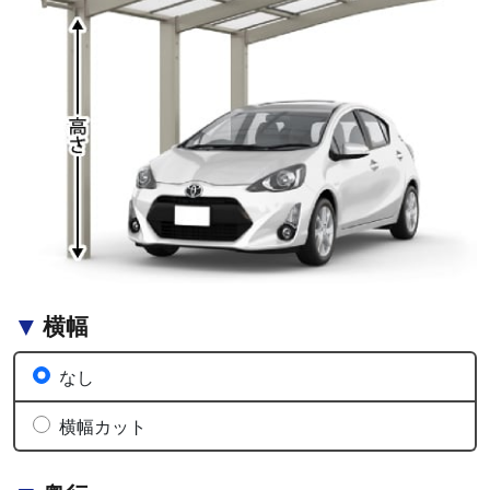
横幅
なし
横幅カット