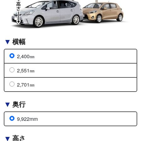
横幅
2,400㎜
2,551㎜
2,701㎜
奥行
9,922mm
高さ