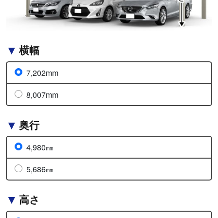
横幅
7,202mm
8,007mm
奥行
4,980㎜
5,686㎜
高さ