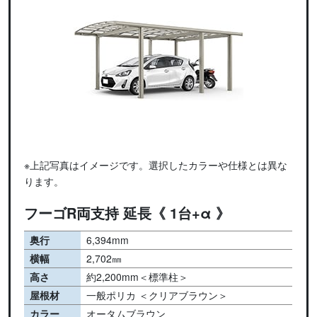
※上記写真はイメージです。選択したカラーや仕様とは異な
ります。
フーゴR両支持 延長《 1台+α 》
奥行
6,394mm
横幅
2,702㎜
高さ
約2,200mm＜標準柱＞
屋根材
一般ポリカ ＜クリアブラウン＞
カラー
オータムブラウン