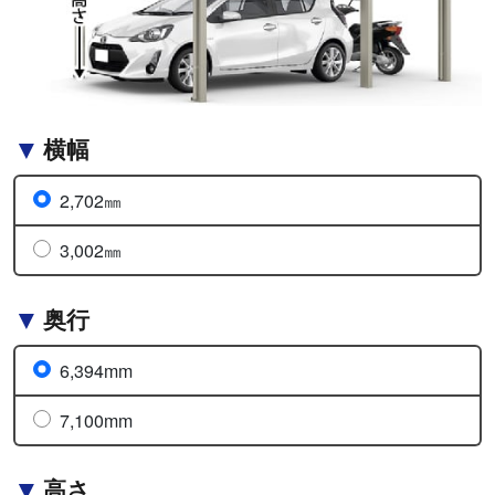
横幅
2,702㎜
3,002㎜
奥行
6,394mm
7,100mm
高さ