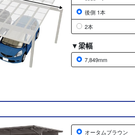
後側 1本
2本
▼梁幅
7,849mm
オータムブラウン