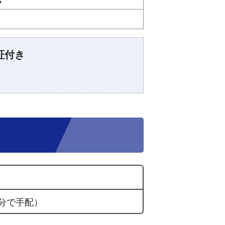
証付き
分で手配）