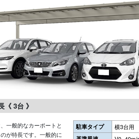
《 3台 》
は、一般的なカーポートと
駐車タイプ
横3台用
たのが特長です。一般的に
基準風速
V0=40m/