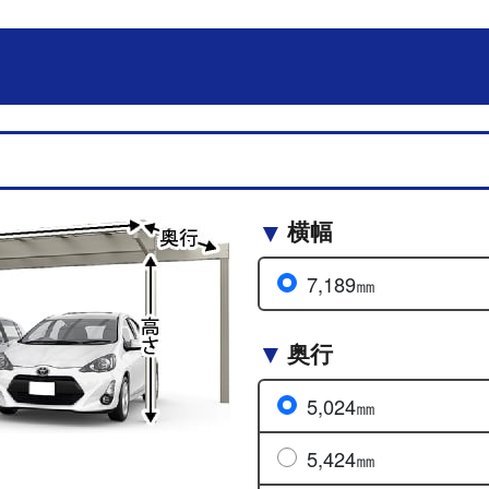
横幅
7,189㎜
奥行
5,024㎜
5,424㎜