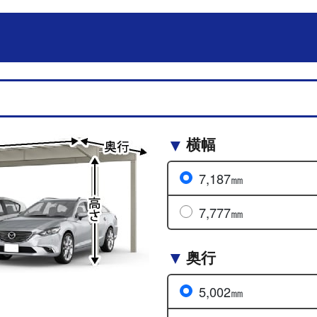
横幅
7,187㎜
7,777㎜
奥行
5,002㎜