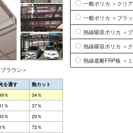
一般ポリカ ＜クリ
一般ポリカ ＜ブラ
熱線吸収ポリカ ＜
熱線吸収ポリカ ＜
熱線遮断FRP板 ＜
アブラウン＞
光を通す
熱カット
49％
34％
31％
37％
83％
20％
0％
72％