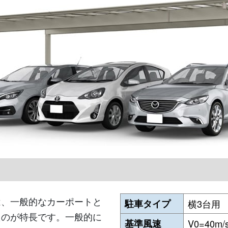
は、一般的なカーポートと
駐車タイプ
横3台用
たのが特長です。一般的に
基準風速
V0=40m/