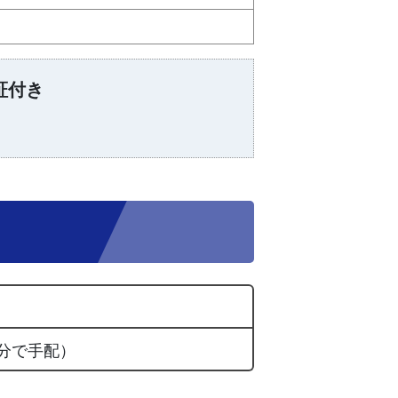
証付き
分で手配）